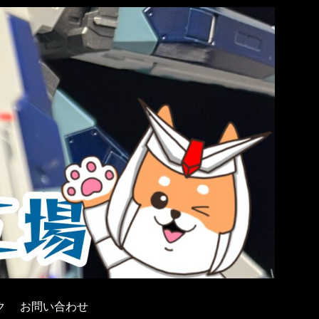
ク
お問い合わせ