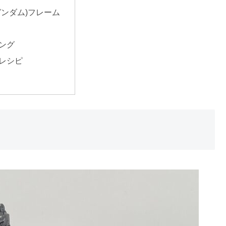
ガンダム)フレーム
ング
レシピ