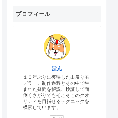
プロフィール
ぽん
１０年ぶりに復帰した出戻りモ
デラー。制作過程とその中で生
まれた疑問を解説、検証して面
倒くさがりでもそこそこのクオ
リティを目指せるテクニックを
模索しています。