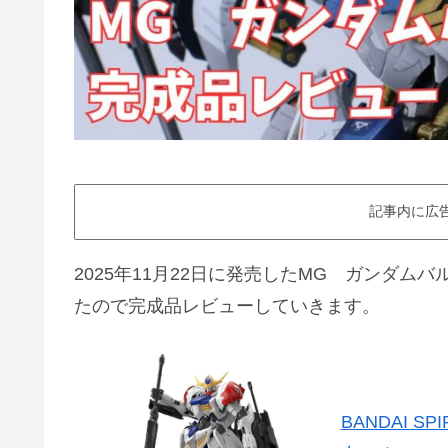
記事内に広
2025年11月22日に発売したMG ガンダ
たので完成品レビューしていきます。
BANDAI S