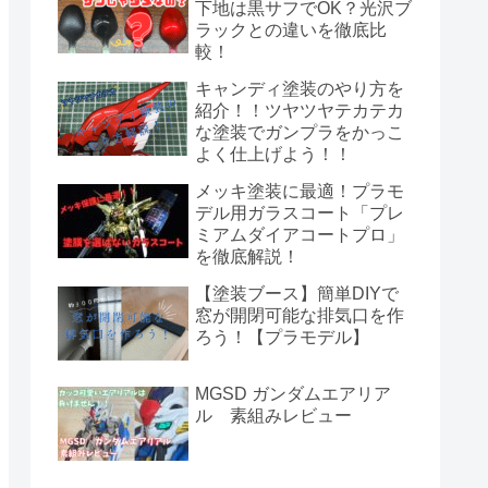
下地は黒サフでOK？光沢ブ
ラックとの違いを徹底比
較！
キャンディ塗装のやり方を
紹介！！ツヤツヤテカテカ
な塗装でガンプラをかっこ
よく仕上げよう！！
メッキ塗装に最適！プラモ
デル用ガラスコート「プレ
ミアムダイアコートプロ」
を徹底解説！
【塗装ブース】簡単DIYで
窓が開閉可能な排気口を作
ろう！【プラモデル】
MGSD ガンダムエアリア
ル 素組みレビュー