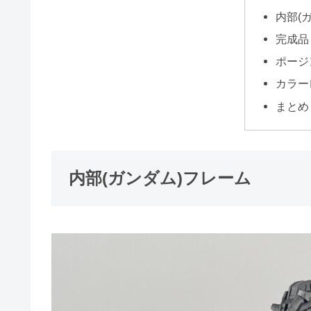
内部(
完成品
ポージ
カラー
まとめ
内部(ガンダム)フレーム