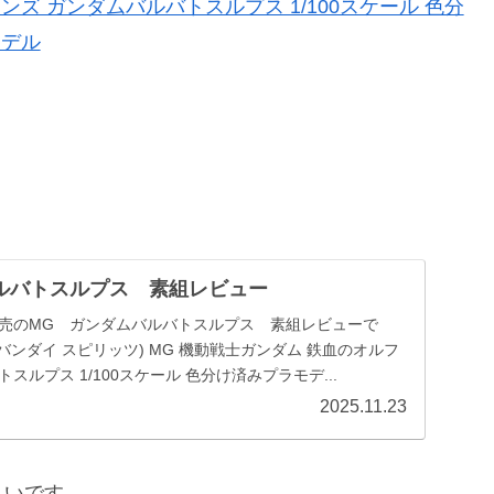
ンズ ガンダムバルバトスルプス 1/100スケール 色分
モデル
ルバトスルプス 素組レビュー
発売のMG ガンダムバルバトスルプス 素組レビューで
ITS(バンダイ スピリッツ) MG 機動戦士ガンダム 鉄血のオルフ
スルプス 1/100スケール 色分け済みプラモデ...
2025.11.23
しいです。