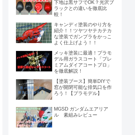
下地は黒サフでOK？光沢ブ
ラックとの違いを徹底比
較！
キャンディ塗装のやり方を
紹介！！ツヤツヤテカテカ
な塗装でガンプラをかっこ
よく仕上げよう！！
メッキ塗装に最適！プラモ
デル用ガラスコート「プレ
ミアムダイアコートプロ」
を徹底解説！
【塗装ブース】簡単DIYで
窓が開閉可能な排気口を作
ろう！【プラモデル】
MGSD ガンダムエアリア
ル 素組みレビュー