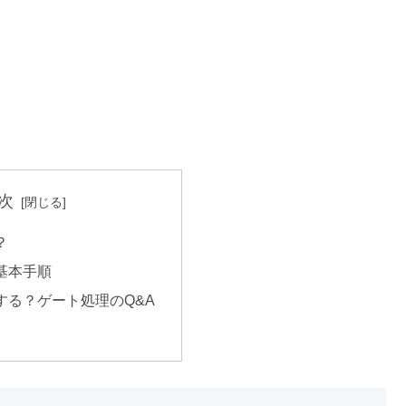
次
？
基本手順
する？ゲート処理のQ&A