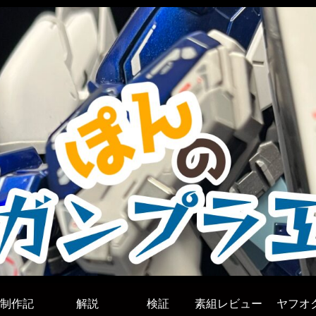
制作記
解説
検証
素組レビュー
ヤフオ